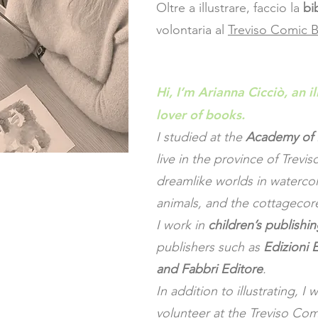
Oltre a illustrare, faccio la
bi
volontaria al
Treviso Comic B
Hi, I’m Arianna Cicciò, an i
lover of books.
I studied at the
Academy of F
live in the province of Trevis
dreamlike worlds in watercol
animals, and the cottagecore
I work in
children’s publishi
publishers such as
Edizioni E
and Fabbri Editore
.
In addition to illustrating, I
volunteer at the T
reviso Com