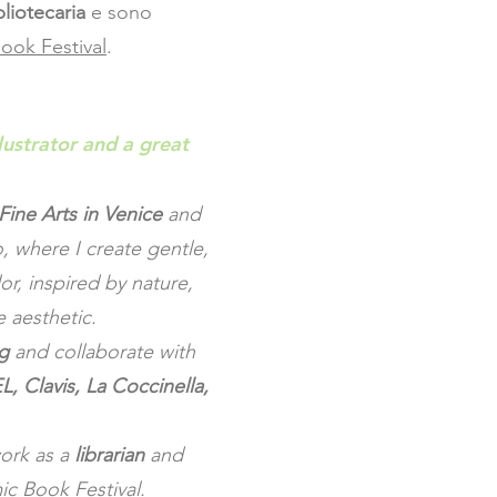
bliotecaria
e sono
ook Festival
.
llustrator and a great
ine Arts in Venice
and
o, where I create gentle,
or, inspired by nature,
 aesthetic.
ng
and collaborate with
L, Clavis, La Coccinella,
 work as a
librarian
and
ic Book Festival
.