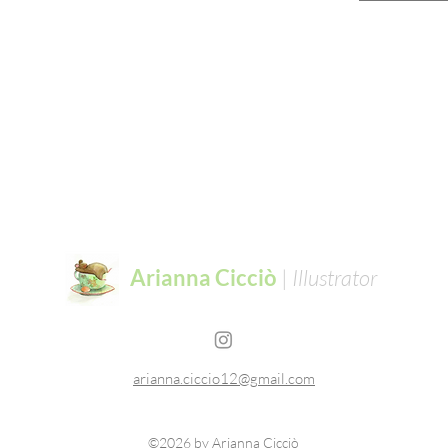
Arianna Cicciò
|
Illustrator
libri per bambini
arianna.ciccio12@gmail.com
©2026 by Arianna Cicciò