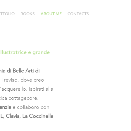
TFOLIO
BOOKS
ABOUT ME
CONTACTS
llustratrice e grande
a di Belle Arti di
i Treviso, dove creo
cquerello, ispirati alla
etica cottagecore.
fanzia
e collaboro con
L, Clavis, La Coccinella