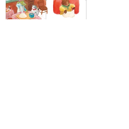
Arianna Cicciò
|
Illustrator
libri per bambini
arianna.ciccio12@gmail.com
©2026 by Arianna Cicciò