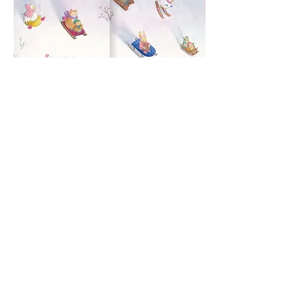
Arianna Cicciò
|
Illustrator
libri per bambini
arianna.ciccio12@gmail.com
©2026 by Arianna Cicciò